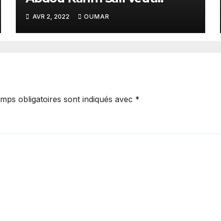
maintenir les acquis
AVR 2, 2022
OUMAR
mps obligatoires sont indiqués avec
*