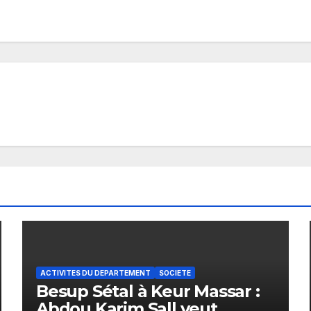
ACTIVITES DU DEPARTEMENT
SOCIETE
Besup Sétal à Keur Massar :
Abdou Karim Sall veut