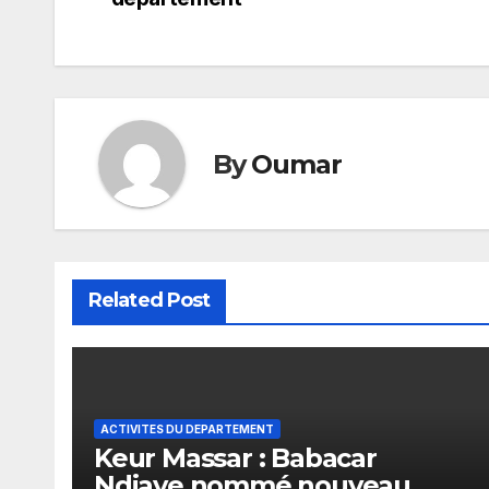
de
l’article
By
Oumar
Related Post
ACTIVITES DU DEPARTEMENT
Keur Massar : Babacar
Ndiaye nommé nouveau