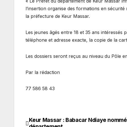
« Le Préfet du département de Keur Massar info
l’insertion organise des formations en sécurité
la préfecture de Keur Massar.
Les jeunes âgés entre 18 et 35 ans intéressés
téléphone et adresse exacte, la copie de la car
Les dossiers seront reçus au niveau du Pôle e
Par la rédaction
77 586 58 43
Keur Massar : Babacar Ndiaye nommé
Navigation
département