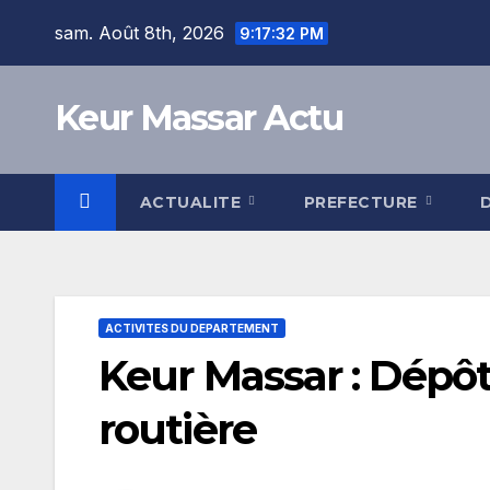
Skip
sam. Août 8th, 2026
9:17:33 PM
to
content
Keur Massar Actu
ACTUALITE
PREFECTURE
ACTIVITES DU DEPARTEMENT
Keur Massar : Dépôt
routière