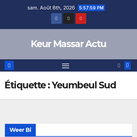
Skip
sam. Août 8th, 2026
5:57:59 PM
to
content
Keur Massar Actu
Étiquette :
Yeumbeul Sud
Weer Bi