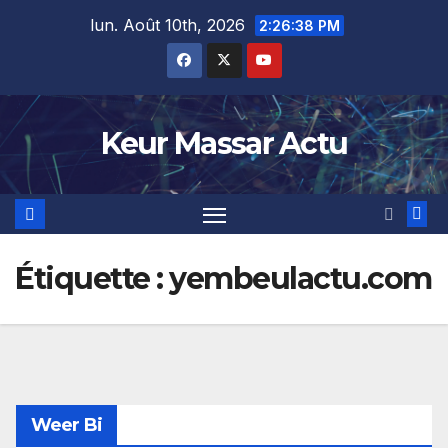
Skip
lun. Août 10th, 2026
2:26:38 PM
to
content
Keur Massar Actu
Étiquette :
yembeulactu.com
Weer Bi