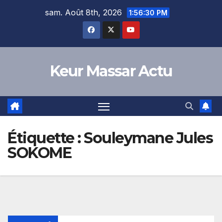
Skip
sam. Août 8th, 2026
1:56:30 PM
to
content
Keur Massar Actu
Étiquette :
Souleymane Jules
SOKOME