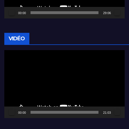
00:00
29:06
VIDÉO
Lecteur
vidéo
00:00
21:03