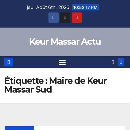
Skip
jeu. Août 6th, 2026
10:52:18 PM
to
content
Keur Massar Actu
Étiquette :
Maire de Keur
Massar Sud