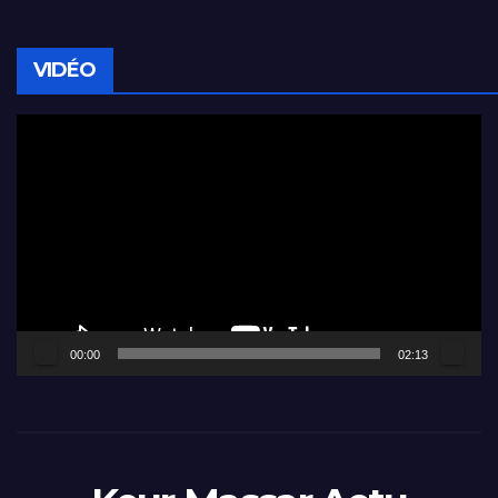
VIDÉO
Lecteur
vidéo
00:00
02:13