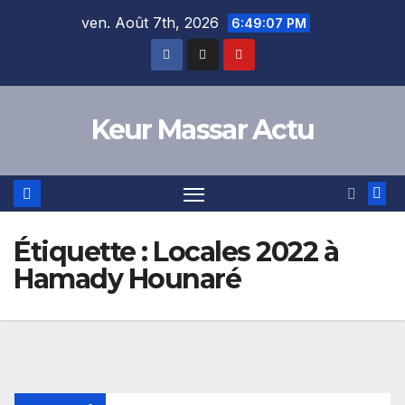
Skip
ven. Août 7th, 2026
6:49:07 PM
to
content
Keur Massar Actu
Étiquette :
Locales 2022 à
Hamady Hounaré