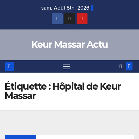
Skip
sam. Août 8th, 2026
to
content
Keur Massar Actu
Étiquette :
Hôpital de Keur
Massar