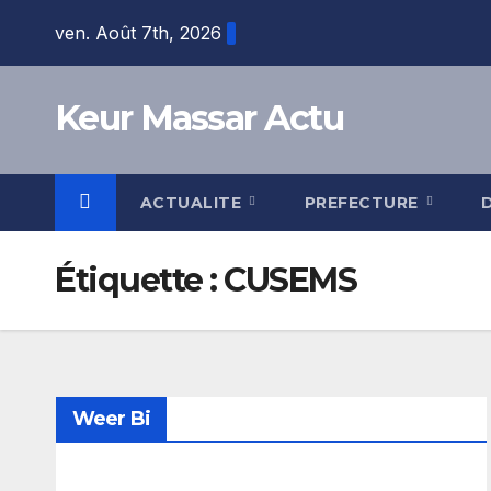
Skip
ven. Août 7th, 2026
to
content
Keur Massar Actu
ACTUALITE
PREFECTURE
Étiquette :
CUSEMS
Weer Bi