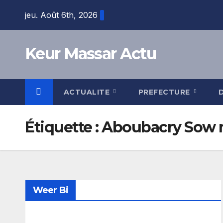
Skip
jeu. Août 6th, 2026
to
content
Keur Massar Actu
ACTUALITE
PREFECTURE
Étiquette :
Aboubacry Sow 
Weer Bi