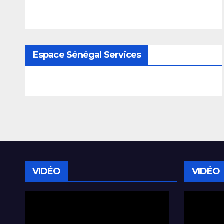
Espace Sénégal Services
VIDÉO
VIDÉO
Lecteur
Lecteur
vidéo
vidéo